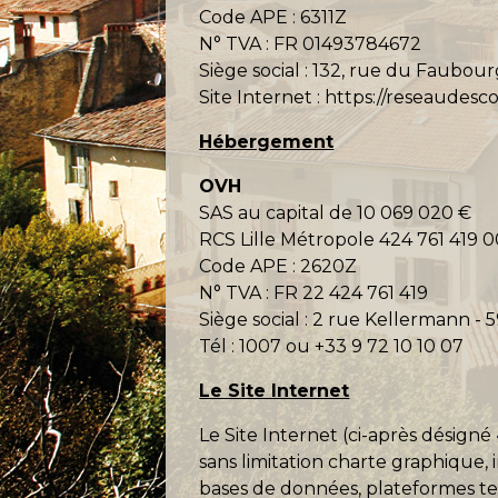
Code APE : 6311Z
N° TVA : FR 01493784672
Siège social : 132, rue du Faubour
Site Internet :
https://reseaudesc
Hébergement
OVH
SAS au capital de 10 069 020 €
RCS Lille Métropole 424 761 419 
Code APE : 2620Z
N° TVA : FR 22 424 761 419
Siège social : 2 rue Kellermann -
Tél : 1007 ou +33 9 72 10 10 07
Le Site Internet
Le Site Internet (ci-après désign
sans limitation charte graphique, 
bases de données, plateformes tech