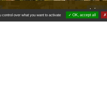
s
Lien
 control over what you want to activate
OK, accept all
Provence 
Préfectur
Réglementa
Mission Lo
Aggloméra