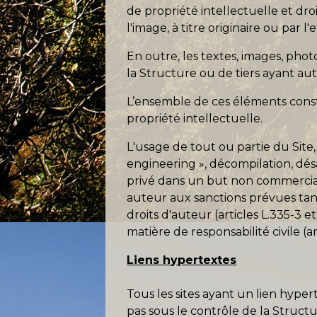
de propriété intellectuelle et dr
l'image, à titre originaire ou par 
En outre, les textes, images, pho
la Structure ou de tiers ayant auto
L’ensemble de ces éléments constit
propriété intellectuelle.
L'usage de tout ou partie du Site
engineering », décompilation, dés
privé dans un but non commercial 
auteur aux sanctions prévues tan
droits d'auteur (articles L.335-3 e
matière de responsabilité civile (art
Liens hypertextes
Tous les sites ayant un lien hype
pas sous le contrôle de la Struct