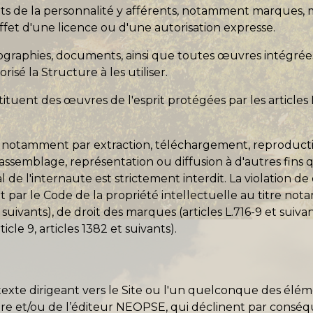
oits de la personnalité y afférents, notamment marques, m
l'effet d'une licence ou d'une autorisation expresse.
tographies, documents, ainsi que toutes œuvres intégrées
risé la Structure à les utiliser.
uent des œuvres de l'esprit protégées par les articles L
, notamment par extraction, téléchargement, reproductio
assemblage, représentation ou diffusion à d'autres fins
de l'internaute est strictement interdit. La violation de
t par le Code de la propriété intellectuelle au titre n
t suivants), de droit des marques (articles L.716-9 et suiva
icle 9, articles 1382 et suivants).
rtexte dirigeant vers le Site ou l'un quelconque des él
ure et/ou de l’éditeur NEOPSE, qui déclinent par conséq