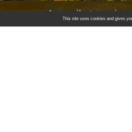
Accueil et service
This site uses cookies and gives you
Commune de Correns
5, Place Général de Gaulle
83570 Correns - FRANCE
+33 4 94 37 21 95
Contact par formulaire