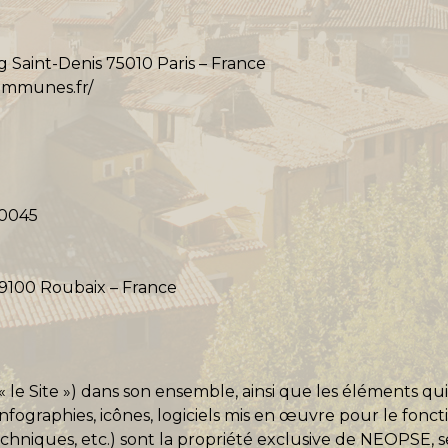
g Saint-Denis 75010 Paris – France
ommunes.fr/
00045
 59100 Roubaix – France
é « le Site ») dans son ensemble, ainsi que les éléments
infographies, icônes, logiciels mis en œuvre pour le fonc
niques, etc.) sont la propriété exclusive de NEOPSE, seul