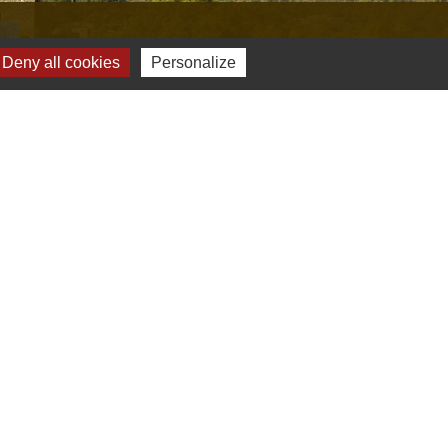
s
Deny all cookies
Personalize
Verte & Verdon
e du Var
tion de l'accès aux massifs forestiers
cal Ouest Var
tion Provence Verte