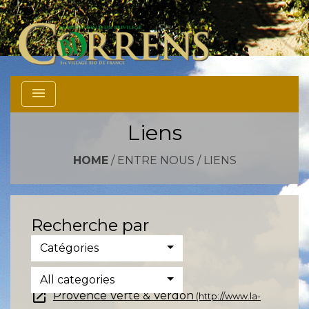
menu
Liens
HOME
/
ENTRE NOUS
/
LIENS
Recherche par
Catégories
All categories
open_in_new
Provence Verte & Verdon
(http://www.la-