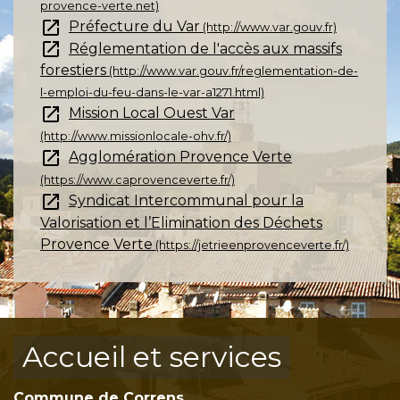
provence-verte.net)
open_in_new
Préfecture du Var
(http://www.var.gouv.fr)
open_in_new
Réglementation de l'accès aux massifs
forestiers
(http://www.var.gouv.fr/reglementation-de-
l-emploi-du-feu-dans-le-var-a1271.html)
open_in_new
Mission Local Ouest Var
(http://www.missionlocale-ohv.fr/)
open_in_new
Agglomération Provence Verte
(https://www.caprovenceverte.fr/)
open_in_new
Syndicat Intercommunal pour la
Valorisation et l’Elimination des Déchets
Provence Verte
(https://jetrieenprovenceverte.fr/)
Accueil et services
Commune de Correns