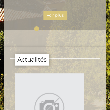
lus
Actualités