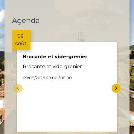
Agenda
09
Août
A
Brocante et vide-grenier
Brocante et vide-grenier
09/08/2026 08:00 à 18:00
keyboard_arrow_left
keyboard_arrow_right