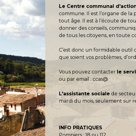
Le Centre communal d'action
commune. Il est l’organe de la 
tout âge. Il est à l’écoute de 
donner des conseils, communiquer 
de tous les citoyens, en toute co
C’est donc un formidable outil d
que soient vos problèmes, d’ordre
Vous pouvez contacter
le ser
ou par email :
ccas@
L'assistante sociale
de secteur
mardi du mois, seulement sur 
INFO PRATIQUES
Pompiers : 18 ou 112