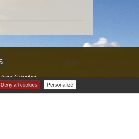
s
Verte & Verdon
e du Var
Deny all cookies
Personalize
tion de l'accès aux massifs forestiers
cal Ouest Var
tion Provence Verte