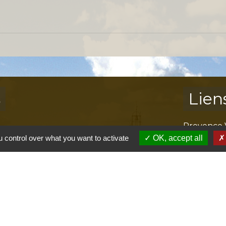
s
Lien
Provence 
Préfectur
 control over what you want to activate
OK, accept all
Réglementa
Mission Lo
Aggloméra