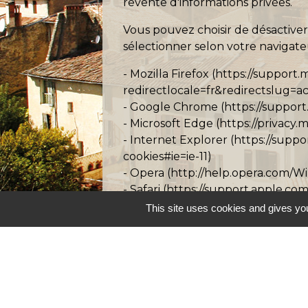
revente d'informations privées.
Vous pouvez choisir de désactiver
sélectionner selon votre navigate
- Mozilla Firefox (
https://support.
redirectlocale=fr&redirectslug=ac
- Google Chrome (
https://suppor
- Microsoft Edge (
https://privacy
- Internet Explorer (
https://supp
cookies#ie=ie-11
)
- Opera (
http://help.opera.com/Wi
- Safari (
https://support.apple.co
This site uses cookies and gives you
Attention
: la désactivation des c