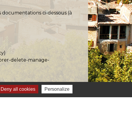
es documentations ci-dessous (à
cy
)
plorer-delete-manage-
Deny all cookies
Personalize
onnalités du site