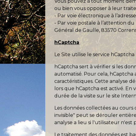
Vous pouvez à tout moment demander
ou bien vous opposer à leur trai
- Par voie électronique à l’adresse
- Par voie postale à l’attention d
Général de Gaulle, 83570 Corren
hCaptcha
Le Site utilise le service hCaptch
hCaptcha sert à vérifier si les 
automatisé. Pour cela, hCaptcha a
caractéristiques. Cette analyse d
lors que hCaptcha est activé. En v
durée de la visite sur le site Inte
Les données collectées au cours d
invisible" peut se dérouler entièr
analyse a lieu si l'utilisateur n'est 
Le traitement des données est bas