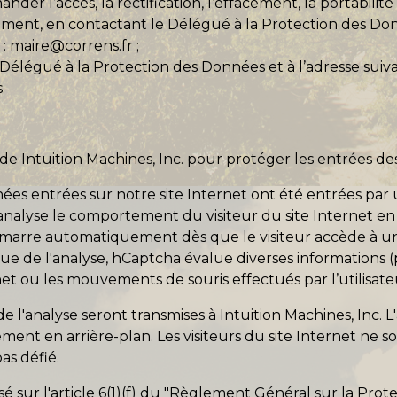
 l’accès, la rectification, l’effacement, la portabilité 
tement, en contactant le Délégué à la Protection des Do
 : maire@correns.fr ;
u Délégué à la Protection des Données et à l’adresse suiv
s
.
a de Intuition Machines, Inc. pour protéger les entrées de
données entrées sur notre site Internet ont été entrées 
nalyse le comportement du visiteur du site Internet en 
émarre automatiquement dès que le visiteur accède à une
ue de l'analyse, hCaptcha évalue diverses informations (p
rnet ou les mouvements de souris effectués par l’utilisate
e l'analyse seront transmises à Intuition Machines, Inc.
ement en arrière-plan. Les visiteurs du site Internet ne 
pas défié.
é sur l'article 6(1)(f) du "Règlement Général sur la Prot