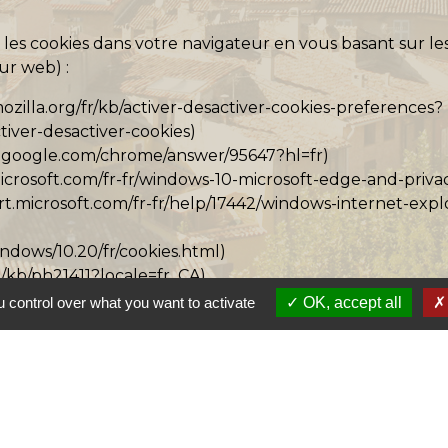
 les cookies dans votre navigateur en vous basant sur l
ur web) :
mozilla.org/fr/kb/activer-desactiver-cookies-preferences?
tiver-desactiver-cookies
)
t.google.com/chrome/answer/95647?hl=fr
)
.microsoft.com/fr-fr/windows-10-microsoft-edge-and-priva
ort.microsoft.com/fr-fr/help/17442/windows-internet-ex
ndows/10.20/fr/cookies.html
)
m/kb/ph21411?locale=fr_CA
)
 control over what you want to activate
OK, accept all
ookies risque de vous empêcher d’utiliser certaines foncti