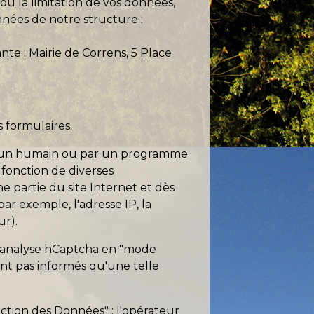
ou la limitation de vos données,
nnées de notre structure :
ante :
Mairie de Correns, 5 Place
s formulaires.
par un humain ou par un programme
fonction de diverses
 partie du site Internet et dès
ar exemple, l'adresse IP, la
ur).
 L'analyse hCaptcha en "mode
sont pas informés qu'une telle
ection des Données" : l'opérateur