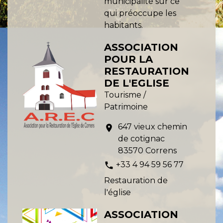
municipalité sur ce
qui préoccupe les
habitants.
ASSOCIATION
POUR LA
RESTAURATION
DE L'EGLISE
Tourisme /
Patrimoine
647 vieux chemin
location_on
de cotignac
83570 Correns
+33 4 94 59 56 77
phone
Restauration de
l'église
ASSOCIATION