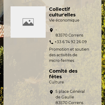
Collectif
cultur'elles
Vie économique
-
location_on
83570 Correns
+33 6 74 92 26 09
phone
Promotion et soutien
des activités de
micro-fermes
Comité des
fêtes
Culture
5 place Général
location_on
de Gaulle
83570 Correns