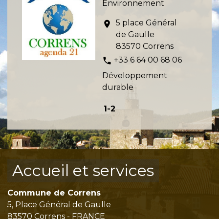
Environnement
5 place Général
location_on
de Gaulle
83570 Correns
+33 6 64 00 68 06
phone
Développement
durable
1
-2
Accueil et services
Commune de Correns
5, Place Général de Gaulle
83570 Correns - FRANCE