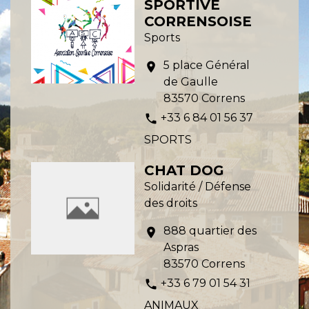
SPORTIVE
CORRENSOISE
Sports
5 place Général
location_on
de Gaulle
83570 Correns
+33 6 84 01 56 37
phone
SPORTS
CHAT DOG
Solidarité / Défense
des droits
888 quartier des
location_on
Aspras
83570 Correns
+33 6 79 01 54 31
phone
ANIMAUX