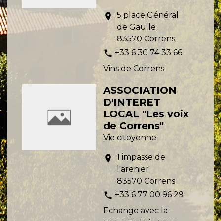
5 place Général
location_on
de Gaulle
83570 Correns
+33 6 30 74 33 66
phone
Vins de Correns
ASSOCIATION
D'INTERET
LOCAL "Les voix
de Correns"
Vie citoyenne
1 impasse de
location_on
l'arenier
83570 Correns
+33 6 77 00 96 29
phone
Echange avec la