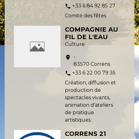
+33 6 84 92 85 27
phone
Comité des fêtes
COMPAGNIE AU
FIL DE L'EAU
Culture
-
location_on
83570 Correns
+33 6 22 00 79 35
phone
Création, diffusion et
production de
spectacles vivants,
animation d'ateliers
de pratique
artistiques.
CORRENS 21