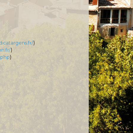
dicatargens.fr/
)
n.fr/
)
.php
)