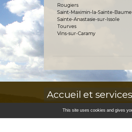
Rougiers
Saint-Maximin-la-Sainte-Baume
Sainte-Anastasie-sur-Issole
Tourves
Vins-sur-Caramy
Accueil et service
Commune de Correns
This site uses cookies and gives you
5, Place Général de Gaulle
83570 Correns - FRANCE
+33 4 94 37 21 95