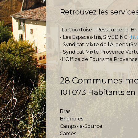
Retrouvez les service
-L
a Courtoise - Ressourcerie
,
Bri
-
Les Espaces-tris
,
SIVED NG (
htt
-
Syndicat Mixte de l’Argens
(SM
-
Syndicat Mixte Provence Vert
-L'Office de Tourisme Provence
28 Communes m
101 073 Habitants en
Bras
Brignoles
Camps-la-Source
Carcès