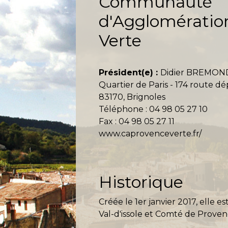
Communauté
d'Agglomératio
Verte
Président(e) :
Didier BREMON
Quartier de Paris - 174 route 
83170, Brignoles
Téléphone : 04 98 05 27 10
Fax : 04 98 05 27 11
www.caprovenceverte.fr/
Historique
Créée le 1er janvier 2017, ell
Val-d'issole et Comté de Provence