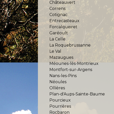
Châteauvert
Correns
Cotignac
Entrecasteaux
Forcalqueiret
Garéoult
La Celle
La Roquebrussanne
Le Val
Mazaugues
Méounes-lès-Montrieux
Montfort-sur-Argens
Nans-les-Pins
Néoules
Ollières
Plan-d'Aups-Sainte-Baume
Pourcieux
Pourrières
Rocbaron