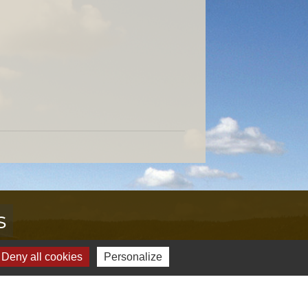
s
Deny all cookies
Personalize
Verte & Verdon
e du Var
tion de l'accès aux massifs forestiers
cal Ouest Var