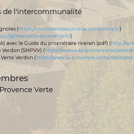
s de l'intercommunalité
gnoles (
https://courtoiseressourcerie.com/contact/
)
ps://jetrieenprovenceverte.fr/
)
A) avec le Guide du propriétaire riverain (
pdf
) (
http://syn
e Verdon
(
SMPVV) (
https://www.paysprovenceverteverdo
 Verte Verdon (
https://www.la-provence-verte.net/index
embres
 Provence Verte