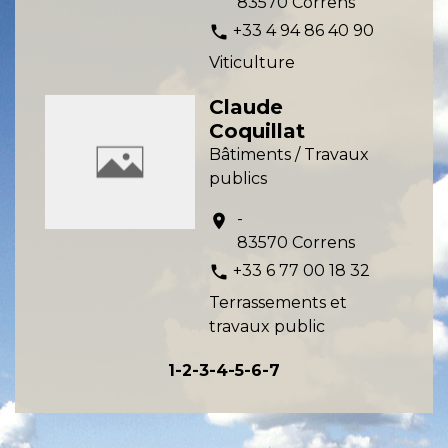
83570 Correns
+33 4 94 86 40 90
phone
Viticulture
Claude
Coquillat
Bâtiments / Travaux
publics
-
location_on
83570 Correns
+33 6 77 00 18 32
phone
Terrassements et
travaux public
1
-2
-3
-4
-5
-6
-7