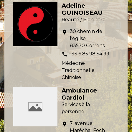
Adeline
GUINOISEAU
Beauté / Bien-être
30 chemin de
location_on
l'église
83570 Correns
+33 6 85 98 54 99
phone
Médecine
Traditionnelle
Chinoise
Ambulance
Gardiol
Services à la
personne
7, avenue
location_on
Maréchal Foch