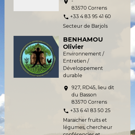
-
location_on
83570 Correns
+33 4 83 95 41 60
phone
Secteur de Barjols
BENHAMOU
Olivier
Environnement /
Entretien /
Développement
durable
927, RD45, lieu dit
location_on
du Basson
83570 Correns
+33 6 41 83 50 25
phone
Maraicher fruits et
légumes, chercheur
conférencier et