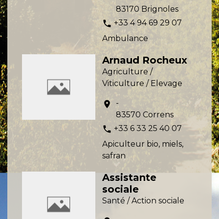
83170 Brignoles
+33 4 94 69 29 07
phone
Ambulance
Arnaud Rocheux
Agriculture /
Viticulture / Elevage
-
location_on
83570 Correns
+33 6 33 25 40 07
phone
Apiculteur bio, miels,
safran
Assistante
sociale
Santé / Action sociale