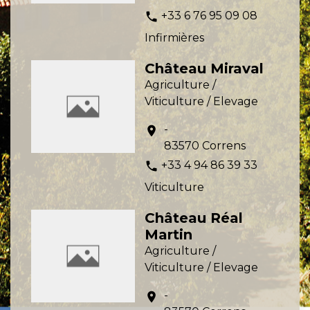
+33 6 76 95 09 08
phone
Infirmières
Château Miraval
Agriculture /
Viticulture / Elevage
-
location_on
83570 Correns
+33 4 94 86 39 33
phone
Viticulture
Château Réal
Martin
Agriculture /
Viticulture / Elevage
-
location_on