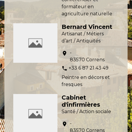
formateur en
agriculture naturelle
Bernard Vincent
Artisanat / Métiers
d’art / Antiquités
-
location_on
83570 Correns
+33 6 87 21 43 49
phone
Peintre en décors et
fresques
Cabinet
d'infirmières
Santé / Action sociale
-
location_on
83570 Correns