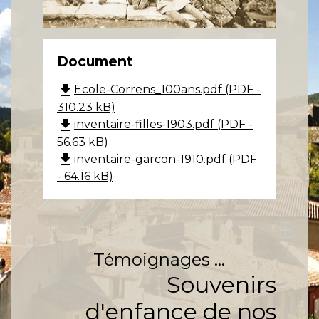
Document
file_download
Ecole-Correns_100ans.pdf (PDF -
310.23 kB)
file_download
inventaire-filles-1903.pdf (PDF -
56.63 kB)
file_download
inventaire-garcon-1910.pdf (PDF
- 64.16 kB)
Témoignages ...
Souvenirs
d'enfance de nos