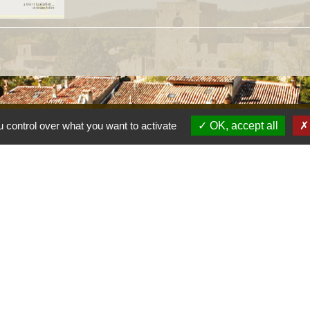
 control over what you want to activate
OK, accept all
s
Lien
Provence 
Préfectur
Réglementa
Mission Lo
Aggloméra