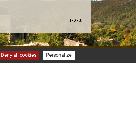
1
-2
-3
Deny all cookies
Personalize
s
Verte & Verdon
e du Var
tion de l'accès aux massifs forestiers
cal Ouest Var
tion Provence Verte