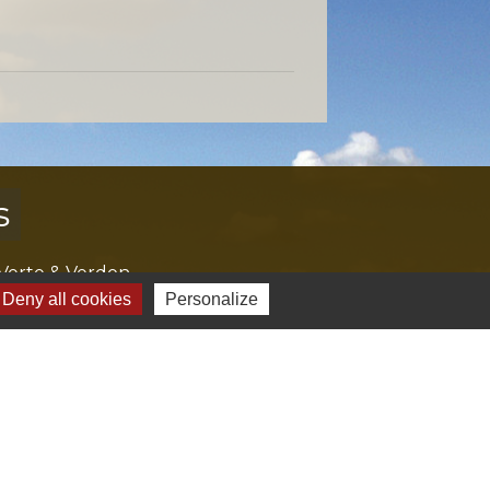
s
Verte & Verdon
e du Var
Deny all cookies
Personalize
tion de l'accès aux massifs forestiers
cal Ouest Var
tion Provence Verte