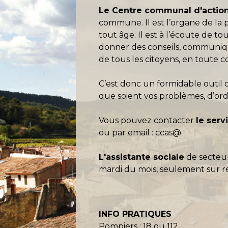
Le Centre communal d'action
commune. Il est l’organe de la 
tout âge. Il est à l’écoute de 
donner des conseils, communiquer 
de tous les citoyens, en toute co
C’est donc un formidable outil d
que soient vos problèmes, d’ordre
Vous pouvez contacter
le ser
ou par email :
ccas@
L'assistante sociale
de secteur
mardi du mois, seulement sur 
INFO PRATIQUES
Pompiers : 18 ou 112