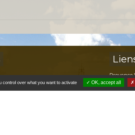
s
Lien
Provence 
Préfectur
 control over what you want to activate
OK, accept all
Réglementa
Mission Lo
Aggloméra