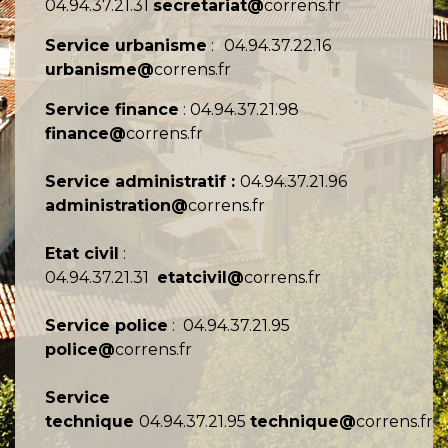
04.94.37.21.31
secretariat@
correns.fr
Service urbanisme
:
04.94.37.22.16
urbanisme@
correns.fr
Service finance
: 04.94.37.21.98
finance@
correns.fr
Service administratif :
04.94.37.21.96
administration@
correns.fr
Etat civil
:
04.94.37.21.31
etatcivil@
correns.fr
Service police
: 04.94.37.21.95
police@
correns.fr
Service
technique
04.94.37.21.95
technique@
correns.fr