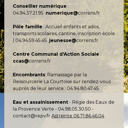
Conseiller numérique
:
04.94.37.21.95
numerique@
correns.fr
Pôle famille
: Accueil enfants et ados,
transports scolaires, cantine, inscription école
| 04.94.59.45.45
jeunesse@
correns.fr
Centre Communal d'Action Sociale
:
ccas@
correns.fr
Encombrants
: Ramassage par la
Ressourcerie La Courtoise sur rendez-vous
auprès de leur service : 04.94.80.47.45
Eau et assainissement
- Régie des Eaux de
la Provence Verte - 04.98.05.30.50 -
contact@repv.fr
Astreinte 06.71.86.46.04