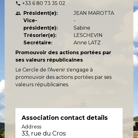
+33 6 80 73 35 02
phone
Président(e):
JEAN MAROTTA
people
Vice-
-
président(e):
Sabine
Trésorier(e):
LESCHEVIN
Secrétaire:
Anne LATZ
Promouvoir des actions portées par
ses valeurs républicaines
Le Cercle de l'Avenir s'engage à
promouvoir des actions portées par ses
valeurs républicaines.
Association contact details
Address
33, rue du Cros