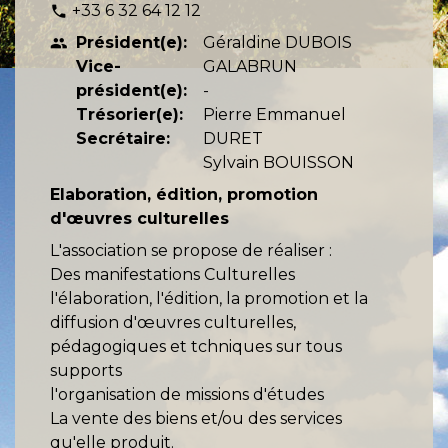
+33 6 32 64 12 12
phone
Président(e):
Géraldine DUBOIS
people
Vice-
GALABRUN
président(e):
-
Trésorier(e):
Pierre Emmanuel
Secrétaire:
DURET
Sylvain BOUISSON
Elaboration, édition, promotion
d'œuvres culturelles
L'association se propose de réaliser :
Des manifestations Culturelles
l'élaboration, l'édition, la promotion et la
diffusion d'œuvres culturelles,
pédagogiques et tchniques sur tous
supports
l'organisation de missions d'études
La vente des biens et/ou des services
qu'elle produit.