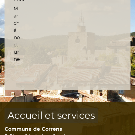
M
ar
ch
é
no
ct
ur
ne
Accueil et services
Commune de Correns