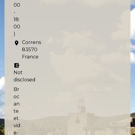
00
-
18:
00
)
Correns
location_on
83570
France
account_balance_wallet
Not
disclosed
Br
oc
an
te
et
vid
e-