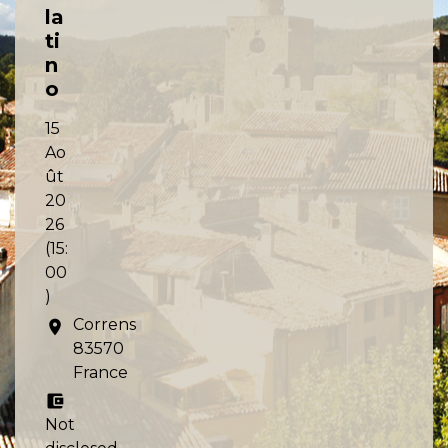
la
ti
n
o
15
Ao
ût
20
26
(15:
00
)
Correns
location_on
83570
France
account_balance_wallet
Not