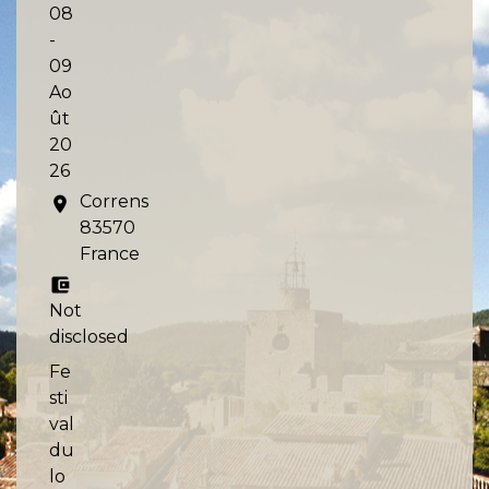
08
-
09
Ao
ût
20
26
Correns
location_on
83570
France
account_balance_wallet
Not
disclosed
Fe
sti
val
du
lo