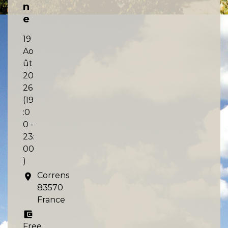
n
e
19
Ao
ût
20
26
(19
:0
0 -
23:
00
)
Correns
location_on
83570
France
account_balance_wallet
Free