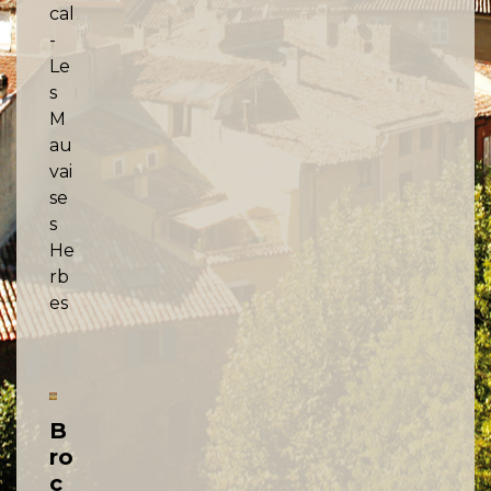
cal
-
Le
s
M
au
vai
se
s
He
rb
es
B
ro
c