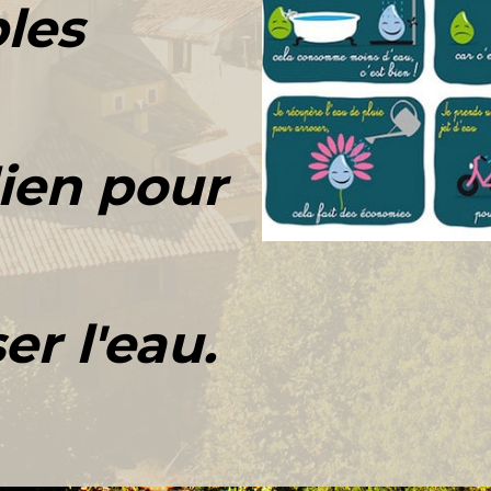
les
ien pour
r l'eau.