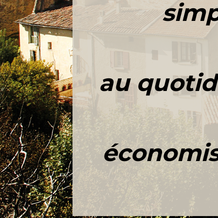
simp
au quotid
économise