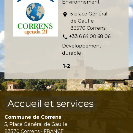
Environnement
5 place Général
location_on
de Gaulle
83570 Correns
+33 6 64 00 68 06
phone
Développement
durable
1
-2
Accueil et services
Commune de Correns
5, Place Général de Gaulle
83570 Correns - FRANCE