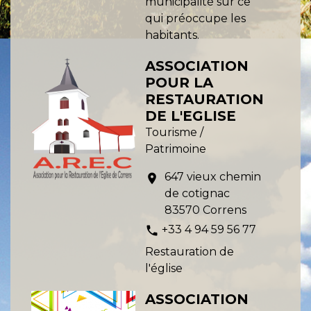
municipalité sur ce
qui préoccupe les
habitants.
ASSOCIATION
POUR LA
RESTAURATION
DE L'EGLISE
Tourisme /
Patrimoine
647 vieux chemin
location_on
de cotignac
83570 Correns
+33 4 94 59 56 77
phone
Restauration de
l'église
ASSOCIATION