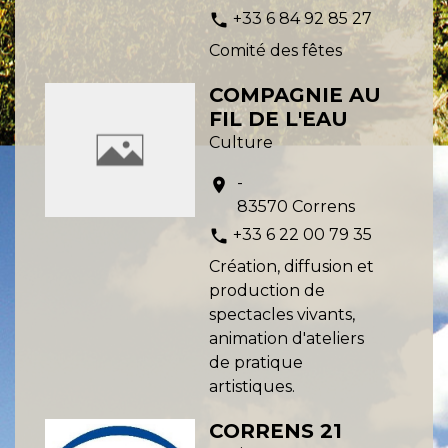
+33 6 84 92 85 27
phone
Comité des fêtes
COMPAGNIE AU
FIL DE L'EAU
Culture
-
location_on
83570 Correns
+33 6 22 00 79 35
phone
Création, diffusion et
production de
spectacles vivants,
animation d'ateliers
de pratique
artistiques.
CORRENS 21