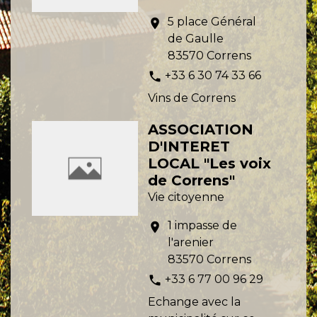
5 place Général
location_on
de Gaulle
83570 Correns
+33 6 30 74 33 66
phone
Vins de Correns
ASSOCIATION
D'INTERET
LOCAL "Les voix
de Correns"
Vie citoyenne
1 impasse de
location_on
l'arenier
83570 Correns
+33 6 77 00 96 29
phone
Echange avec la