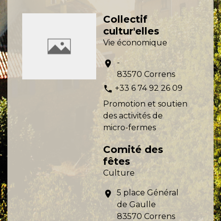
Collectif
cultur'elles
Vie économique
-
location_on
83570 Correns
+33 6 74 92 26 09
phone
Promotion et soutien
des activités de
micro-fermes
Comité des
fêtes
Culture
5 place Général
location_on
de Gaulle
83570 Correns