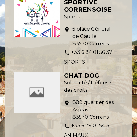
SPORTIVE
CORRENSOISE
Sports
5 place Général
location_on
de Gaulle
83570 Correns
+33 6 84 01 56 37
phone
SPORTS
CHAT DOG
Solidarité / Défense
des droits
888 quartier des
location_on
Aspras
83570 Correns
+33 6 79 01 54 31
phone
ANIMAUX