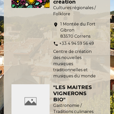
création
Cultures régionales /
Folklore
1 Montée du Fort
location_on
Gibron
83570 Correns
+33 4 94 59 56 49
phone
Centre de création
des nouvelles
musiques
traditionnelles et
musiques du monde
"LES MAITRES
VIGNERONS
BIO"
Gastronomie /
Traditions culinaires