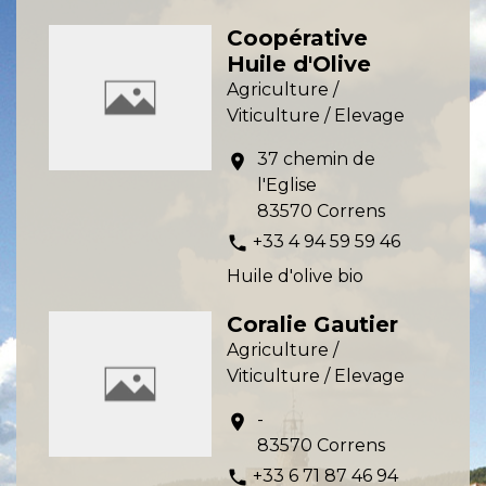
Coopérative
Huile d'Olive
Agriculture /
Viticulture / Elevage
37 chemin de
location_on
l'Eglise
83570 Correns
+33 4 94 59 59 46
phone
Huile d'olive bio
Coralie Gautier
Agriculture /
Viticulture / Elevage
-
location_on
83570 Correns
+33 6 71 87 46 94
phone