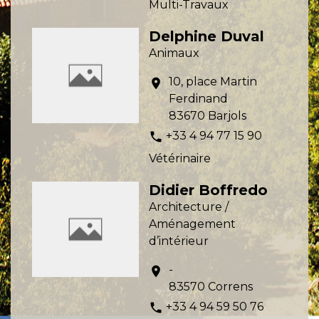
Multi-Travaux
Delphine Duval
Animaux
10, place Martin
location_on
Ferdinand
83670 Barjols
+33 4 94 77 15 90
phone
Vétérinaire
Didier Boffredo
Architecture /
Aménagement
d’intérieur
-
location_on
83570 Correns
+33 4 94 59 50 76
phone