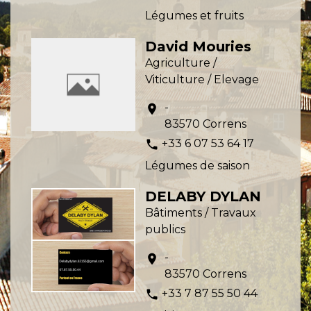
Légumes et fruits
David Mouries
Agriculture /
Viticulture / Elevage
-
location_on
83570 Correns
+33 6 07 53 64 17
phone
Légumes de saison
DELABY DYLAN
Bâtiments / Travaux
publics
-
location_on
83570 Correns
+33 7 87 55 50 44
phone