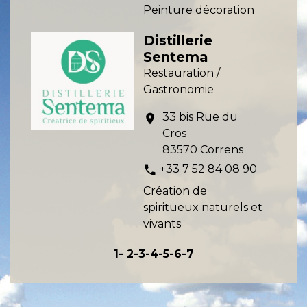
Peinture décoration
Distillerie
Sentema
Restauration /
Gastronomie
33 bis Rue du
location_on
Cros
83570 Correns
+33 7 52 84 08 90
phone
Création de
spiritueux naturels et
vivants
1
-
2
-3
-4
-5
-6
-7