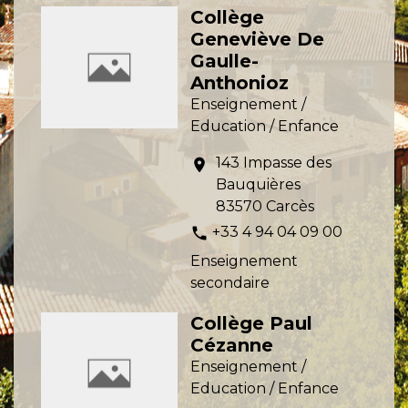
Collège
Geneviève De
Gaulle-
Anthonioz
Enseignement /
Education / Enfance
143 Impasse des
location_on
Bauquières
83570 Carcès
+33 4 94 04 09 00
phone
Enseignement
secondaire
Collège Paul
Cézanne
Enseignement /
Education / Enfance