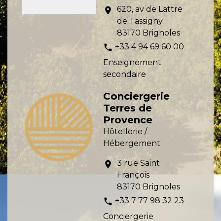
620, av de Lattre
location_on
de Tassigny
83170 Brignoles
+33 4 94 69 60 00
phone
Enseignement
secondaire
Conciergerie
Terres de
Provence
Hôtellerie /
Hébergement
3 rue Saint
location_on
François
83170 Brignoles
+33 7 77 98 32 23
phone
Conciergerie