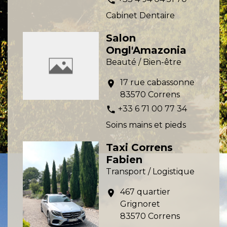
Cabinet Dentaire
Salon
Ongl'Amazonia
Beauté / Bien-être
17 rue cabassonne
location_on
83570 Correns
+33 6 71 00 77 34
phone
Soins mains et pieds
Taxi Correns
Fabien
Transport / Logistique
467 quartier
location_on
Grignoret
83570 Correns