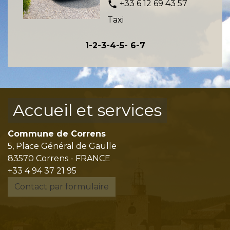
+33 6 12 69 43 57
phone
Taxi
1
-2
-3
-4
-5
-
6
-7
Accueil et services
Commune de Correns
5, Place Général de Gaulle
83570 Correns - FRANCE
+33 4 94 37 21 95
Contact par formulaire