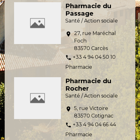
Pharmacie du
Passage
Santé / Action sociale
27, rue Maréchal
location_on
Foch
83570 Carcès
+33 4 94 04 50 10
phone
Pharmacie
Pharmacie du
Rocher
Santé / Action sociale
5, rue Victoire
location_on
83570 Cotignac
+33 4 94 04 66 44
phone
Pharmacie