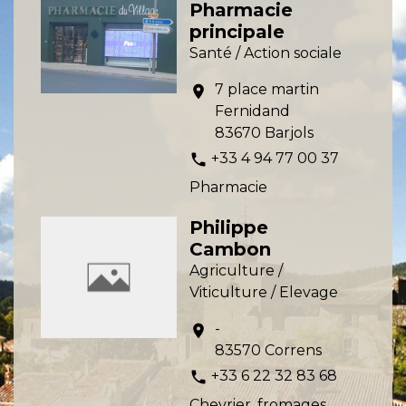
Pharmacie
principale
Santé / Action sociale
7 place martin
location_on
Fernidand
83670 Barjols
+33 4 94 77 00 37
phone
Pharmacie
Philippe
Cambon
Agriculture /
Viticulture / Elevage
-
location_on
83570 Correns
+33 6 22 32 83 68
phone
Chevrier, fromages