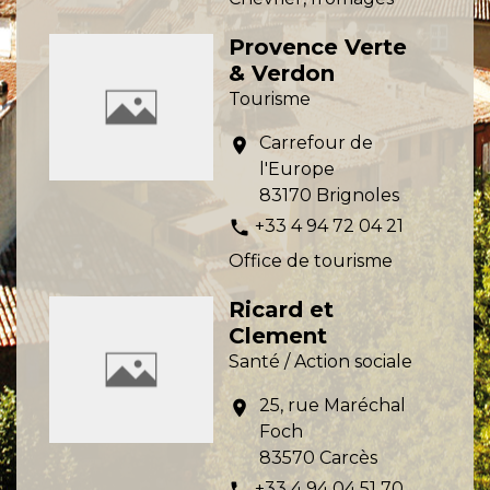
Provence Verte
& Verdon
Tourisme
Carrefour de
location_on
l'Europe
83170 Brignoles
+33 4 94 72 04 21
phone
Office de tourisme
Ricard et
Clement
Santé / Action sociale
25, rue Maréchal
location_on
Foch
83570 Carcès
+33 4 94 04 51 70
phone