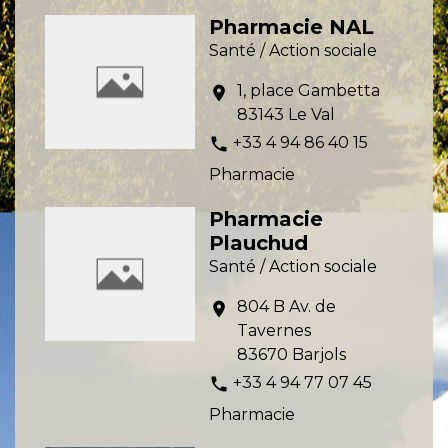
Pharmacie NAL
Santé / Action sociale
1, place Gambetta
location_on
83143 Le Val
+33 4 94 86 40 15
phone
Pharmacie
Pharmacie
Plauchud
Santé / Action sociale
804 B Av. de
location_on
Tavernes
83670 Barjols
+33 4 94 77 07 45
phone
Pharmacie