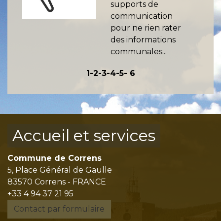
supports de
communication
pour ne rien rater
des informations
communales...
1
-2
-3
-4
-5
-
6
Accueil et services
Commune de Correns
5, Place Général de Gaulle
83570 Correns - FRANCE
+33 4 94 37 21 95
Contact par formulaire