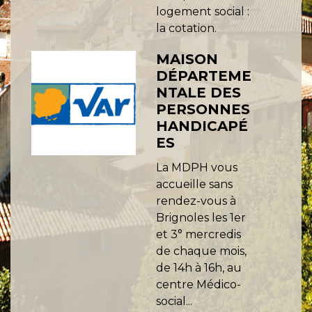
logement social :
la cotation.
MAISON
DÉPARTEME
NTALE DES
PERSONNES
HANDICAPÉ
ES
La MDPH vous
accueille sans
rendez-vous à
Brignoles les 1er
et 3° mercredis
de chaque mois,
de 14h à 16h, au
centre Médico-
social...