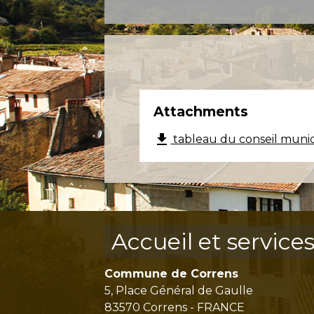
Attachments
file_download
tableau du conseil muni
Accueil et service
Commune de Correns
5, Place Général de Gaulle
83570 Correns - FRANCE