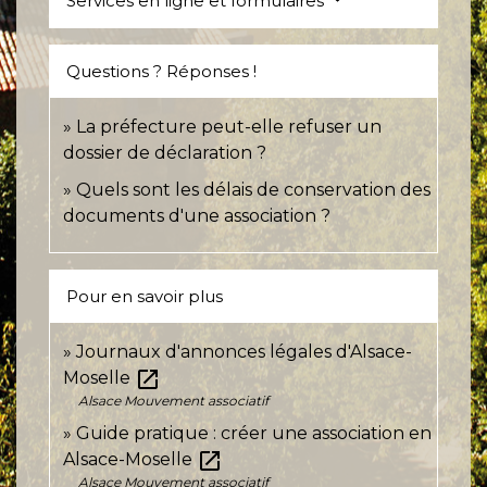
Services en ligne et formulaires
Questions ? Réponses !
La préfecture peut-elle refuser un
dossier de déclaration ?
Quels sont les délais de conservation des
documents d'une association ?
Pour en savoir plus
Journaux d'annonces légales d'Alsace-
open_in_new
Moselle
Alsace Mouvement associatif
Guide pratique : créer une association en
open_in_new
Alsace-Moselle
Alsace Mouvement associatif