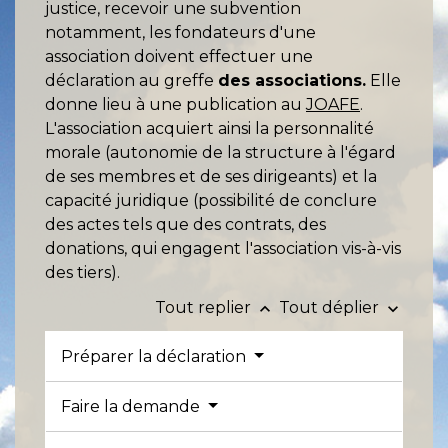
justice, recevoir une subvention
notamment, les fondateurs d'une
association doivent effectuer une
déclaration au greffe
des associations.
Elle
donne lieu à une publication au
JOAFE
.
L'association acquiert ainsi la personnalité
morale (autonomie de la structure à l'égard
de ses membres et de ses dirigeants) et la
capacité juridique (possibilité de conclure
des actes tels que des contrats, des
donations, qui engagent l'association vis-à-vis
des tiers).
Tout replier
Tout déplier
keyboard_arrow_up
keyboard_arrow_down
Préparer la déclaration
Faire la demande