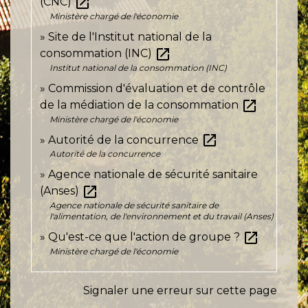
open_in_new
(CNC)
Ministère chargé de l'économie
Site de l'Institut national de la
open_in_new
consommation (INC)
Institut national de la consommation (INC)
Commission d'évaluation et de contrôle
open_in_new
de la médiation de la consommation
Ministère chargé de l'économie
open_in_new
Autorité de la concurrence
Autorité de la concurrence
Agence nationale de sécurité sanitaire
open_in_new
(Anses)
Agence nationale de sécurité sanitaire de
l'alimentation, de l'environnement et du travail (Anses)
open_in_new
Qu'est-ce que l'action de groupe ?
Ministère chargé de l'économie
Signaler une erreur sur cette page