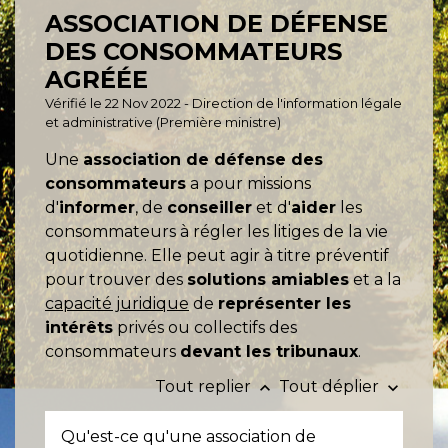
ASSOCIATION DE DÉFENSE
DES CONSOMMATEURS
AGRÉÉE
Vérifié le 22 Nov 2022 - Direction de l'information légale
et administrative (Première ministre)
Une
association de défense des
consommateurs
a pour missions
d'
informer
, de
conseiller
et d'
aider
les
consommateurs à régler les litiges de la vie
quotidienne
. Elle peut agir à titre préventif
pour trouver des
solutions amiables
et a la
capacité juridique
de
représenter les
intérêts
privés ou collectifs des
consommateurs
devant les tribunaux
.
Tout replier
Tout déplier
keyboard_arrow_up
keyboard_arrow_down
Qu'est-ce qu'une association de