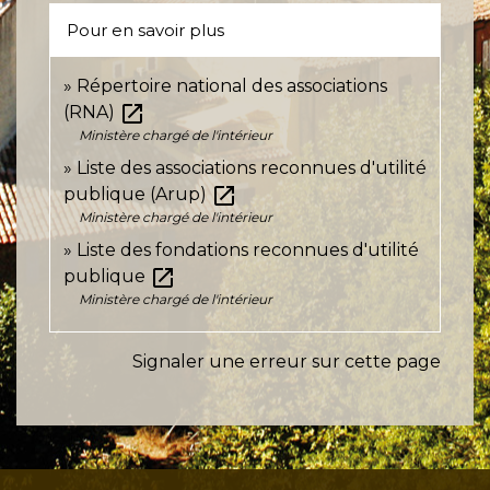
Pour en savoir plus
Répertoire national des associations
open_in_new
(RNA)
Ministère chargé de l'intérieur
Liste des associations reconnues d'utilité
open_in_new
publique (Arup)
Ministère chargé de l'intérieur
Liste des fondations reconnues d'utilité
open_in_new
publique
Ministère chargé de l'intérieur
Signaler une erreur sur cette page