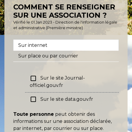
COMMENT SE RENSEIGNER
SUR UNE ASSOCIATION ?
Vérifié le 01 Jan 2023 - Direction de l'information légale
et administrative (Première ministre)
Sur internet
Sur place ou par courrier
check_box_outline_blank
Sur le site Journal-
officiel.gouv.fr
check_box_outline_blank
Sur le site data.gouv.fr
Toute personne
peut obtenir des
informations sur une association déclarée,
par internet, par courrier ou sur place.