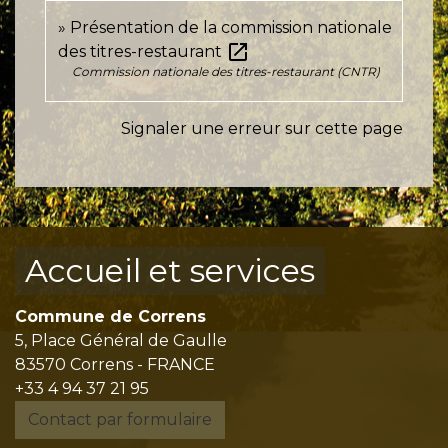
Présentation de la commission nationale
open_in_new
des titres-restaurant
Commission nationale des titres-restaurant (CNTR)
Signaler une erreur sur cette page
Accueil et services
Commune de Correns
5, Place Général de Gaulle
83570 Correns - FRANCE
+33 4 94 37 21 95
Contact par formulaire