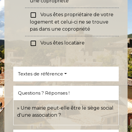
une copropriété
check_box_outline_blank
Vous êtes propriétaire de votre
logement et celui-ci ne se trouve
pas dans une copropriété
check_box_outline_blank
Vous êtes locataire
Textes de référence
Questions ? Réponses !
Une mairie peut-elle être le siège social
d'une association ?