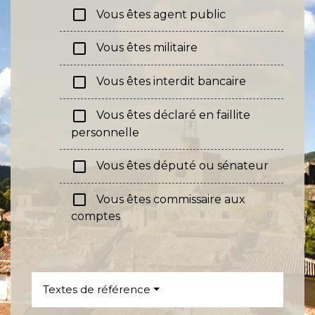
check_box_outline_blank
Vous êtes agent public
check_box_outline_blank
Vous êtes militaire
check_box_outline_blank
Vous êtes interdit bancaire
check_box_outline_blank
Vous êtes déclaré en faillite
personnelle
check_box_outline_blank
Vous êtes député ou sénateur
check_box_outline_blank
Vous êtes commissaire aux
comptes
Textes de référence