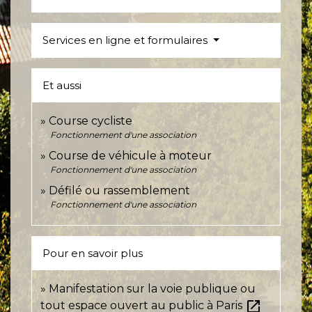
Services en ligne et formulaires
Et aussi
Course cycliste
Fonctionnement d'une association
Course de véhicule à moteur
Fonctionnement d'une association
Défilé ou rassemblement
Fonctionnement d'une association
Pour en savoir plus
Manifestation sur la voie publique ou
open_in_new
tout espace ouvert au public à Paris