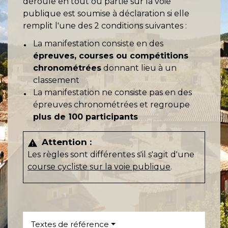
déroule en tout ou partie sur la voie
publique est soumise à déclaration si elle
remplit l'une des 2 conditions suivantes :
La manifestation consiste en des
épreuves, courses ou compétitions
chronométrées
donnant lieu à un
classement
La manifestation ne consiste pas en des
épreuves chronométrées et regroupe
plus de 100 participants
Attention :
warning
Les règles sont différentes s'il s'agit d'une
course cycliste sur la voie publique
.
Textes de référence