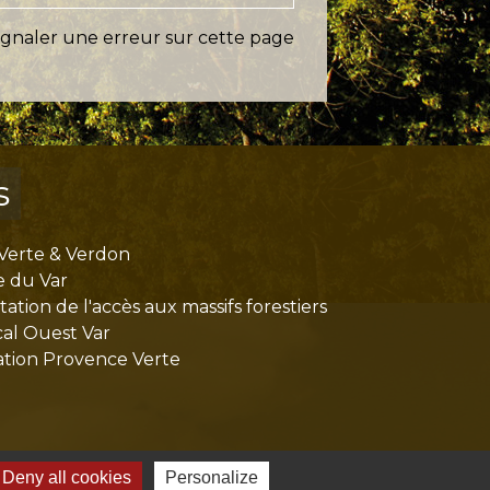
ignaler une erreur sur cette page
s
Verte & Verdon
e du Var
tion de l'accès aux massifs forestiers
cal Ouest Var
tion Provence Verte
Deny all cookies
Personalize