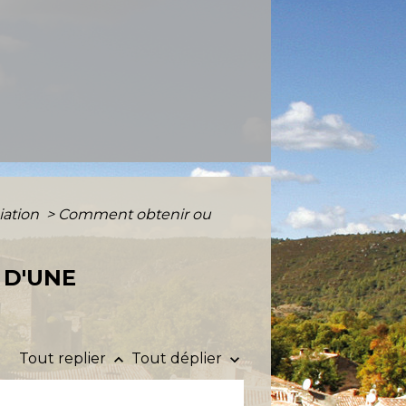
iation
>
Comment obtenir ou
 D'UNE
Tout replier
Tout déplier
keyboard_arrow_up
keyboard_arrow_down