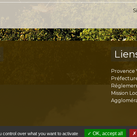
S
s
Lien
Provence 
Préfectur
Réglementa
Mission Lo
Aggloméra
 control over what you want to activate
OK, accept all