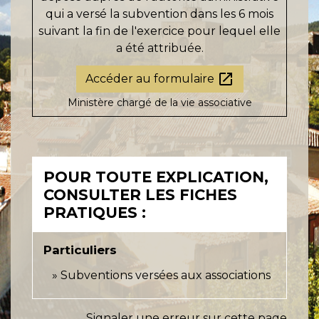
qui a versé la subvention dans les 6 mois
suivant la fin de l'exercice pour lequel elle
a été attribuée.
open_in_new
Accéder au formulaire
Ministère chargé de la vie associative
POUR TOUTE EXPLICATION,
CONSULTER LES FICHES
PRATIQUES :
Particuliers
Subventions versées aux associations
Signaler une erreur sur cette page