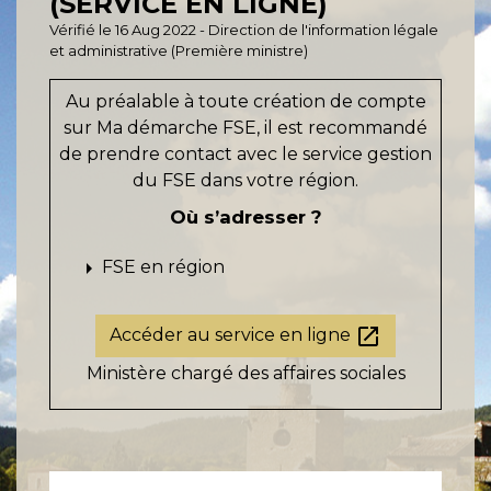
(SERVICE EN LIGNE)
Vérifié le 16 Aug 2022 - Direction de l'information légale
et administrative (Première ministre)
Au préalable à toute création de compte
sur Ma démarche FSE, il est recommandé
de prendre contact avec le service gestion
du FSE dans votre région.
Où s’adresser ?
arrow_right
FSE en région
open_in_new
Accéder au service en ligne
Ministère chargé des affaires sociales