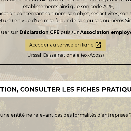
établissements ainsi que son code APE,
cation concernant son nom, son objet, ses activités, son 
ture) en vue d'un mise à jour de son ou ses numéros Si
quer sur
Déclaration CFE
puis sur
A
ssociation employ
open_in_new
Accéder au service en ligne
Urssaf Caisse nationale (ex-Acoss)
ION, CONSULTER LES FICHES PRATIQU
ne entité ne relevant pas des formalités d’entreprises 