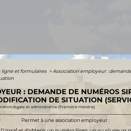
 ligne et formulaires
>
Association employeur : demande 
tuation
YEUR : DEMANDE DE NUMÉROS SIR
DIFICATION DE SITUATION (SERVI
ormation légale et administrative (Première ministre)
Permet à une association employeur :
 l'Urssaf et d'obtenir un numéro Siren, un ou plusieurs 