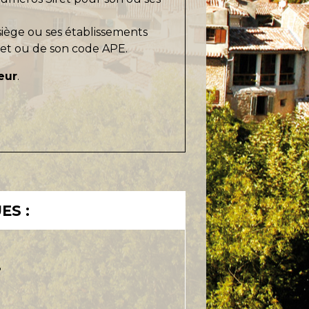
siège ou ses établissements
ret ou de son code APE.
eur
.
ES :
?