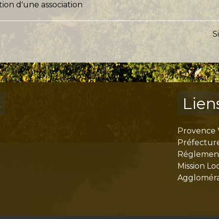
tion d'une association
S
s
Lien
Provence 
Préfectur
Réglementa
Mission Lo
Aggloméra