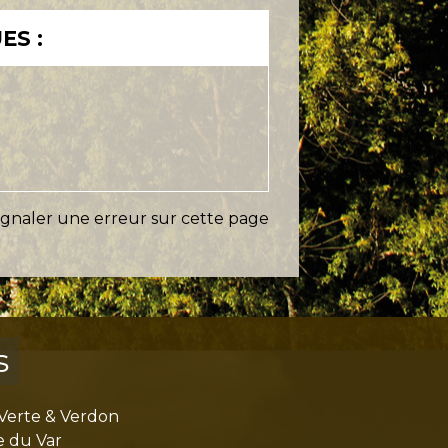
ES :
ignaler une erreur sur cette page
s
Verte & Verdon
e du Var