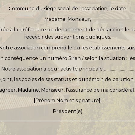
Commune du siège social de l'association
, le
date
Madame, Monsieur,
larée à la préfecture de
département de déclaration
le
d
recevoir des subventions publiques.
otre association comprend le ou les établissements suiv
r en conséquence un numéro Siren /
selon la situation :
les
Notre association a pour activité principale .................................
joint, les copies de ses statuts et du témoin de parution 
'agréer, Madame, Monsieur, l'assurance de ma considérat
[Prénom Nom et signature]
,
Président(e)