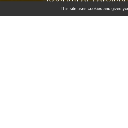
Accueil et service
This site uses cookies and gives you
Commune de Correns
5, Place Général de Gaulle
83570 Correns - FRANCE
+33 4 94 37 21 95
Contact par formulaire
Mentions légales
-
P