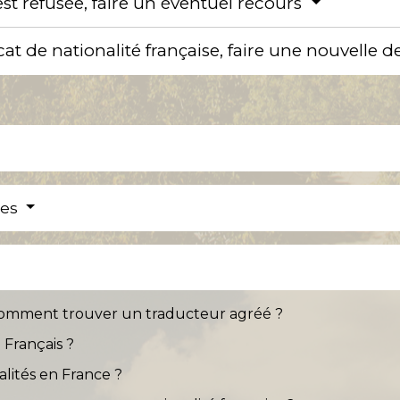
t refusée, faire un éventuel recours
icat de nationalité française, faire une nouvell
res
comment trouver un traducteur agréé ?
 Français ?
alités en France ?