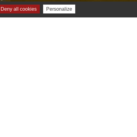
s
Deny all cookies
Personalize
Verte & Verdon
e du Var
tion de l'accès aux massifs forestiers
cal Ouest Var
tion Provence Verte
-
Gestion des cookies