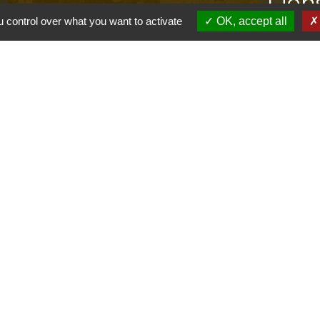
s
Lien
 control over what you want to activate
OK, accept all
Provence 
Préfectur
Réglementa
Mission Lo
Aggloméra
olitique de confidentialité
-
Accessibilité
-
Plan du site