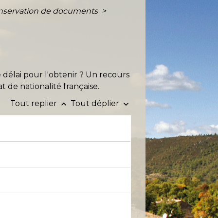
t conservation de documents
>
 délai pour l'obtenir ? Un recours
at de nationalité française.
Tout replier
Tout déplier
keyboard_arrow_up
keyboard_arrow_down