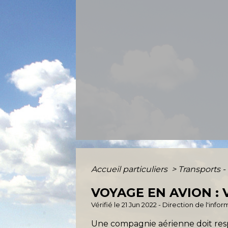
Accueil particuliers
>
Transports -
VOYAGE EN AVION :
Vérifié le 21 Jun 2022 - Direction de l'inf
Une compagnie aérienne doit respe