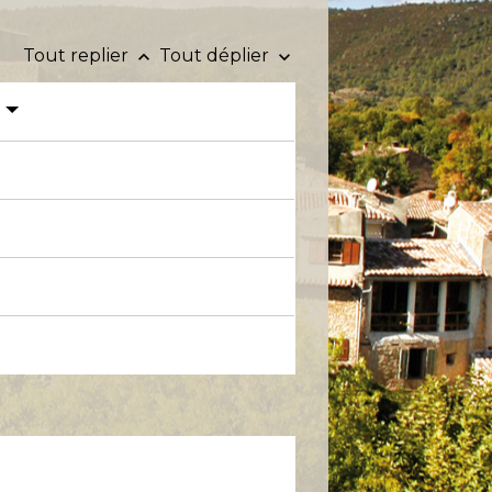
Tout replier
Tout déplier
keyboard_arrow_up
keyboard_arrow_down
?