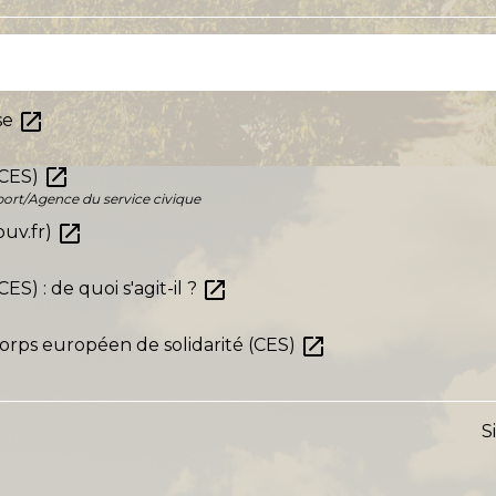
open_in_new
se
open_in_new
(CES)
ort/Agence du service civique
open_in_new
ouv.fr)
open_in_new
S) : de quoi s'agit-il ?
open_in_new
orps européen de solidarité (CES)
S