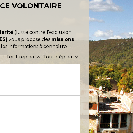
ICE VOLONTAIRE
darité
(lutte contre l'exclusion,
ES)
vous propose des
missions
les informations à connaître.
Tout replier
Tout déplier
keyboard_arrow_up
keyboard_arrow_down