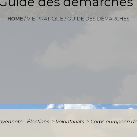
Guide des démarches
HOME
/
VIE PRATIQUE
/
GUIDE DES DÉMARCHES
toyenneté - Élections
>
Volontariats
>
Corps européen de s