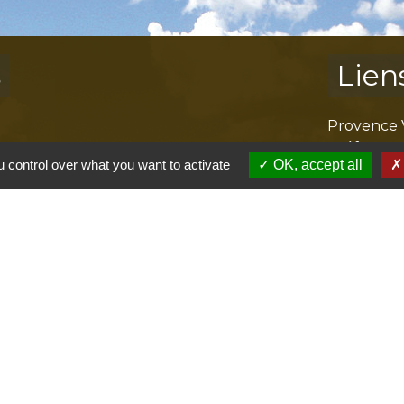
s
Lien
Provence 
Préfectur
 control over what you want to activate
OK, accept all
Réglementa
Mission Lo
Aggloméra