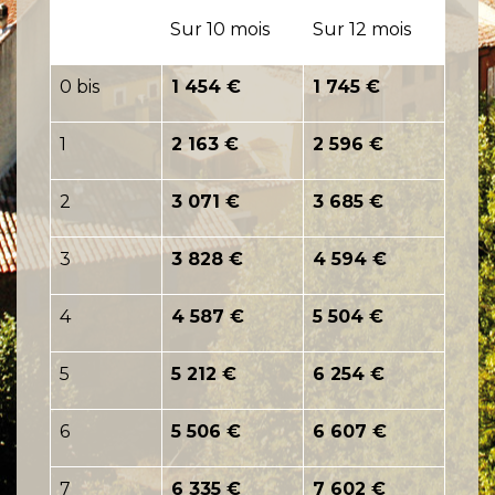
Sur 10 mois
Sur 12 mois
0 bis
1 454 €
1 745 €
1
2 163 €
2 596 €
2
3 071 €
3 685 €
3
3 828 €
4 594 €
4
4 587 €
5 504 €
5
5 212 €
6 254 €
6
5 506 €
6 607 €
7
6 335 €
7 602 €