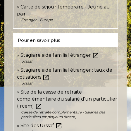
Carte de séjour temporaire - Jeune au
pair
Étranger - Europe
Pour en savoir plus
open_in_new
Stagiaire aide familial étranger
Urssaf
Stagiaire aide familial étranger : taux de
open_in_new
cotisations
Urssaf
Site de la caisse de retraite
complémentaire du salarié d'un particulier
open_in_new
(Ircem)
Caisse de retraite complémentaire - Salariés des
particuliers employeurs (Ircem)
open_in_new
Site des Urssaf