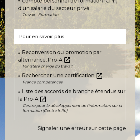
Compte personnel de formation (CPF)
d'un salarié du secteur privé
Travail - Formation
Pour en savoir plus
Reconversion ou promotion par
open_in_new
alternance, Pro-A
Ministère chargé du travail
open_in_new
Rechercher une certification
France compétences
Liste des accords de branche étendus sur
open_in_new
la Pro-A
Centre pour le développement de l'information sur la
formation (Centre Inffo)
Signaler une erreur sur cette page