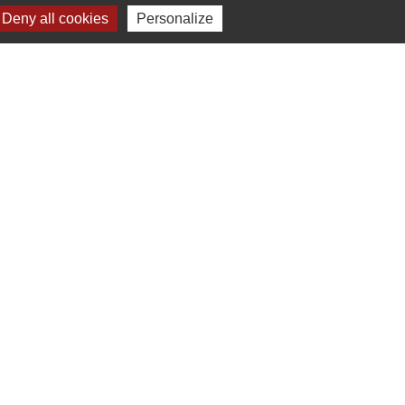
Deny all cookies
Personalize
s
Verte & Verdon
e du Var
tion de l'accès aux massifs forestiers
cal Ouest Var
tion Provence Verte