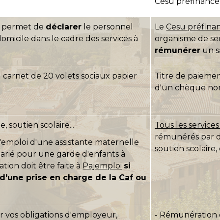
Cesu préfinancé 
permet de
déclarer
le personnel
Le
Cesu préfina
omicile dans le cadre des
services à
organisme de ser
rémunérer
un s
 carnet de 20 volets sociaux papier
Titre de paiemen
d'un chèque nom
 soutien scolaire...
Tous les service
rémunérés par de
l'emploi d'une assistante maternelle
soutien scolaire,
larié pour une garde d'enfants à
ation doit être faite à
Pajemploi
si
 d'une prise en charge de la
Caf
ou
 vos obligations d'employeur,
- Rémunération 