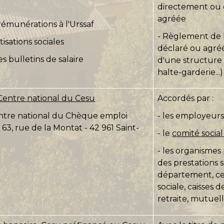
directement ou 
agréée
rémunérations à l'Urssaf
- Règlement de 
isations sociales
déclaré ou agré
s bulletins de salaire
d'une structure 
halte-garderie...)
Centre national du Cesu
Accordés par :
Centre national du Chèque emploi
- les employeurs 
- 63, rue de la Montat - 42 961 Saint-
- le
comité socia
- les organismes
des prestations s
département, c
sociale, caisses d
retraite, mutuelle