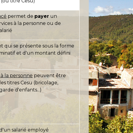
(ou titre Cesu)
ncé
permet de
payer
un
vices à la personne ou de
alarié
t qui se présente sous la forme
inatif et d'un montant défini
s à la personne
peuvent être
s titres Cesu (bricolage,
 garde d'enfants...)
d'un salarié employé