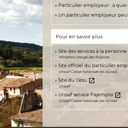
Particulier employeur : à quoi
Un particulier employeur peut-
Pour en savoir plus
Site des services à la personn
Ministère chargé des finances
Site officiel du particulier em
Urssaf Caisse nationale (ex-Acoss)
open_in_new
Site du Cesu
Urssaf
open_in_new
Urssaf service Pajemploi
Urssaf Caisse nationale (ex-Acoss)