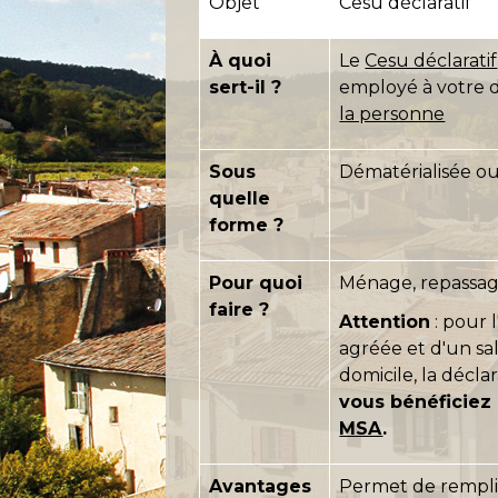
Objet
Cesu déclaratif
À quoi
Le
Cesu déclaratif
sert-il ?
employé à votre d
la personne
Sous
Dématérialisée ou
quelle
forme ?
Pour quoi
Ménage, repassage,
faire ?
Attention
: pour 
agréée et d'un sa
domicile, la déclar
vous bénéficiez
MSA
.
Avantages
Permet de remplir