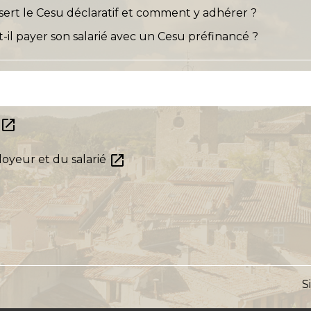
 sert le Cesu déclaratif et comment y adhérer ?
il payer son salarié avec un Cesu préfinancé ?
open_in_new
e
open_in_new
ployeur et du salarié
S