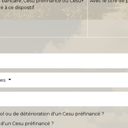
 bancaire, Cesu préfinancé ou Cesu+
Avec le titre de
é à ce dispositif
res
vol ou de détérioration d'un Cesu préfinancé ?
é d'un Cesu préfinancé ?