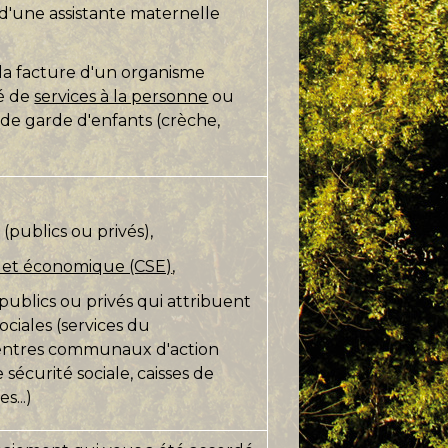
d'une assistante maternelle
la facture d'un organisme
é de
services à la personne
ou
de garde d'enfants (crèche,
(publics ou privés),
l et économique (CSE)
,
 publics ou privés qui attribuent
ociales (services du
entres communaux d'action
e sécurité sociale, caisses de
s...)