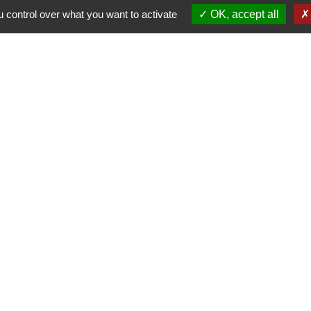
 control over what you want to activate
OK, accept all
s
Lien
Provence 
Préfectur
Réglementa
Mission Lo
Aggloméra