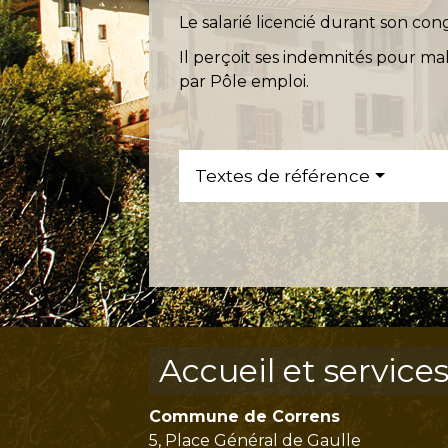
Le salarié licencié durant son con
Il perçoit ses indemnités pour mal
par Pôle emploi.
Textes de référence
Accueil et service
Commune de Correns
5, Place Général de Gaulle