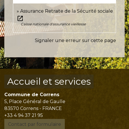
Assurance Retraite de la Sécurité sociale
open_in_new
Caisse nationale d'assurance vieillesse
Signaler une erreur sur cette page
Accueil et services
Commune de Correns
5, Place Général de Gaulle
83570 Correns - FRANCE
+33 4 94 37 21 95
Contact par formulaire