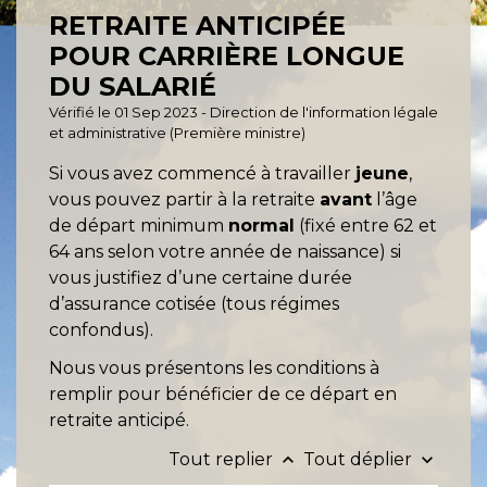
RETRAITE ANTICIPÉE
POUR CARRIÈRE LONGUE
DU SALARIÉ
Vérifié le 01 Sep 2023 - Direction de l'information légale
et administrative (Première ministre)
Si vous avez commencé à travailler
jeune
,
vous pouvez partir à la retraite
avant
l’âge
de départ minimum
normal
(fixé entre 62 et
64 ans selon votre année de naissance) si
vous justifiez d’une certaine durée
d’assurance cotisée (tous régimes
confondus).
Nous vous présentons les conditions à
remplir pour bénéficier de ce départ en
retraite anticipé.
Tout replier
Tout déplier
keyboard_arrow_up
keyboard_arrow_down