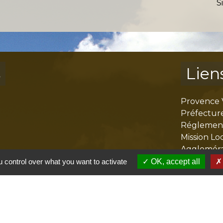
S
s
Lien
Provence 
Préfectur
Réglementa
Mission Lo
Aggloméra
 control over what you want to activate
OK, accept all