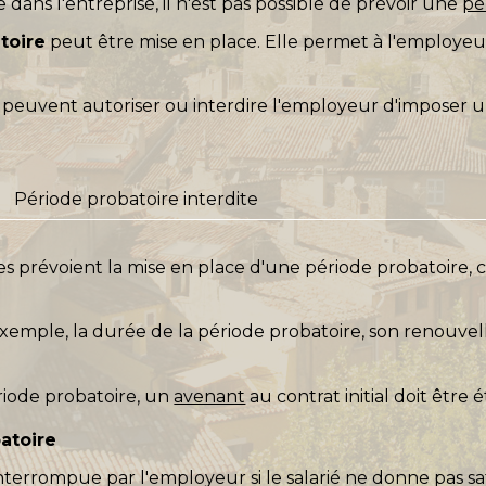
dans l'entreprise, il n'est pas possible de prévoir une
pé
toire
peut être mise en place. Elle permet à l'employeur
peuvent autoriser ou interdire l'employeur d'imposer u
Période probatoire interdite
es prévoient la mise en place d'une période probatoire, c
r exemple, la durée de la période probatoire, son renouve
riode probatoire, un
avenant
au contrat initial doit être é
batoire
nterrompue par l'employeur si le salarié ne donne pas sa