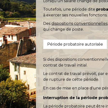
Lorsqu'un salarié change de poste 
Toutefois, une période dite
proba
à exercer ses nouvelles fonctions.
Des
dispositions conventionnelles
qui change de poste.
Période probatoire autorisée
Si des dispositions conventionnell
contrat de travail initial.
Le contrat de travail prévoit, pa
de rupture de cette période.
En cas de mise en place d'une pé
Interruption de la période pro
La période probatoire peut être i