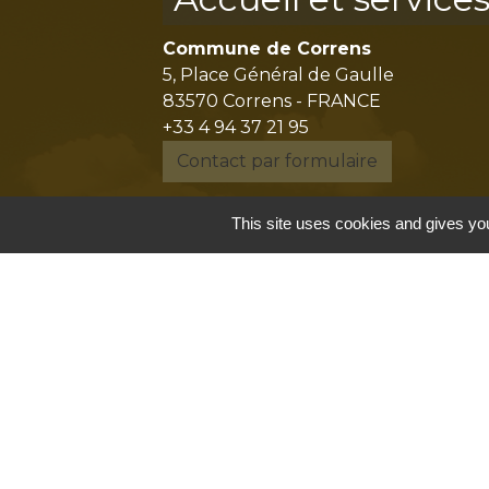
Commune de Correns
5, Place Général de Gaulle
83570 Correns - FRANCE
+33 4 94 37 21 95
Contact par formulaire
This site uses cookies and gives you
Mentions légales
-
P