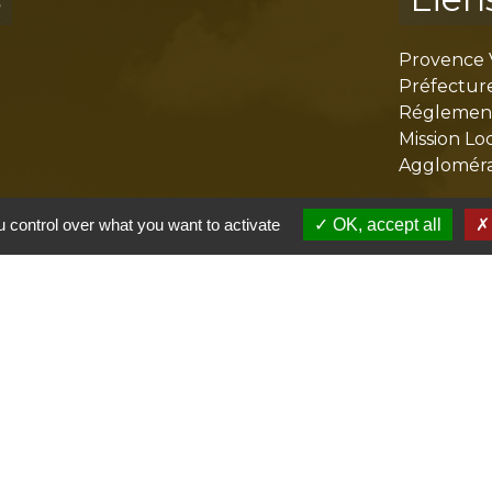
Provence 
Préfectur
Réglementa
Mission Lo
Aggloméra
 control over what you want to activate
OK, accept all
olitique de confidentialité
-
Accessibilité
-
Plan du site