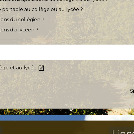
e portable au collège ou au lycée ?
tions du collégien ?
tions du lycéen ?
open_in_new
lège et au lycée
S
s
Lien