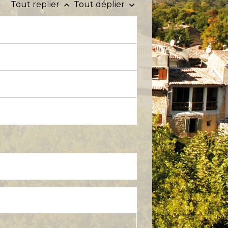
Tout replier
Tout déplier
keyboard_arrow_up
keyboard_arrow_down