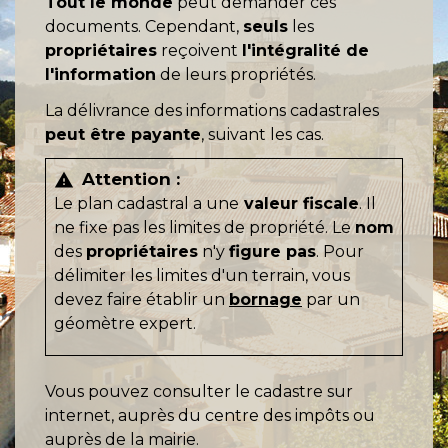
Tout le monde
peut demander ces
documents. Cependant,
seuls
les
propriétaires
reçoivent
l'intégralité de
l'information
de leurs propriétés.
La délivrance des informations cadastrales
peut être payante
, suivant les cas.
Attention :
warning
Le plan cadastral a une
valeur fiscale
. Il
ne fixe pas les limites de propriété. Le
nom
des
propriétaires
n'y
figure pas
. Pour
délimiter les limites d'un terrain, vous
devez faire établir un
bornage
par un
géomètre expert.
Vous pouvez consulter le cadastre sur
internet, auprès du centre des impôts ou
auprès de la mairie.