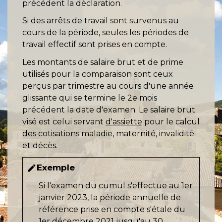
précédent la déclaration.
Si des arrêts de travail sont survenus au
cours de la période, seules les périodes de
travail effectif sont prises en compte.
Les montants de salaire brut et de prime
utilisés pour la comparaison sont ceux
perçus par trimestre au cours d'une année
glissante qui se termine le 2
e
mois
précédent la date d'examen. Le salaire brut
visé est celui servant
d'assiette
pour le calcul
des cotisations maladie, maternité, invalidité
et décès.
Exemple
edit
Si l'examen du cumul s'effectue au 1
er
janvier 2023, la période annuelle de
référence prise en compte s'étale du
1
er
décembre 2021 jusqu'au 30