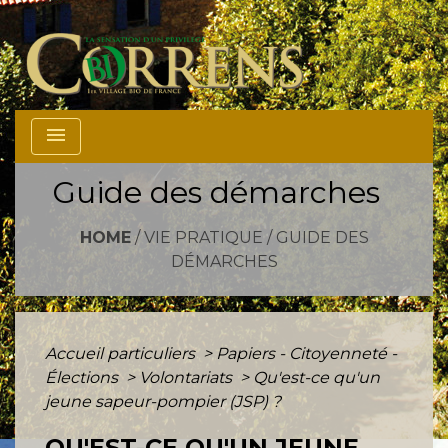
menu
Guide des démarches
HOME
/
VIE PRATIQUE
/
GUIDE DES
DÉMARCHES
Accueil particuliers
>
Papiers - Citoyenneté -
Élections
>
Volontariats
>
Qu'est-ce qu'un
jeune sapeur-pompier (JSP) ?
QU'EST-CE QU'UN JEUNE