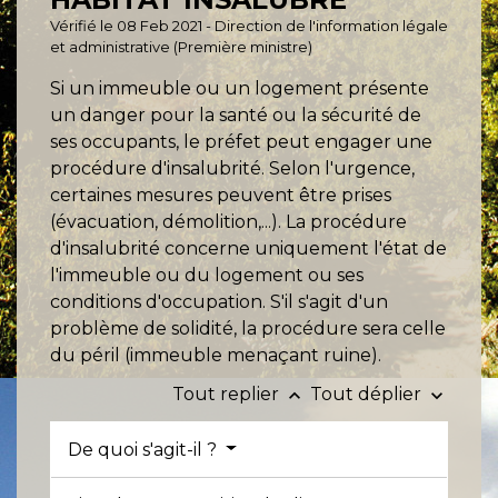
Vérifié le 08 Feb 2021 - Direction de l'information légale
et administrative (Première ministre)
Si un immeuble ou un logement présente
un danger pour la santé ou la sécurité de
ses occupants, le préfet peut engager une
procédure d'insalubrité. Selon l'urgence,
certaines mesures peuvent être prises
(évacuation, démolition,...). La procédure
d'insalubrité concerne uniquement l'état de
l'immeuble ou du logement ou ses
conditions d'occupation. S'il s'agit d'un
problème de solidité, la procédure sera celle
du péril (immeuble menaçant ruine).
Tout replier
Tout déplier
keyboard_arrow_up
keyboard_arrow_down
De quoi s'agit-il ?