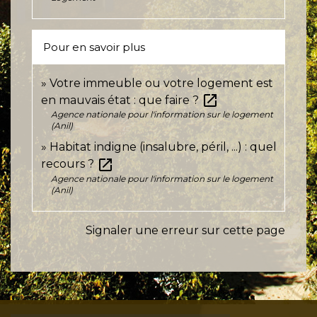
Pour en savoir plus
Votre immeuble ou votre logement est
open_in_new
en mauvais état : que faire ?
Agence nationale pour l'information sur le logement
(Anil)
Habitat indigne (insalubre, péril, ...) : quel
open_in_new
recours ?
Agence nationale pour l'information sur le logement
(Anil)
Signaler une erreur sur cette page