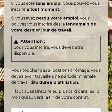
Si vous êtes
sans emploi
, vous pouvez vous
inscrire
à tout moment
.
Si vous avez
perdu votre emploi
, vous
pouvez vous inscrire dès le
lendemain de
votre dernier jour de travail
.
Attention :
warning
pour vous inscrire, vous devez être
disponible
.
Pour toucher des
allocations chômage
, vous
devez avoir travaillé une période minimale
de travail dite
durée d'affiliation
.
Il faut aussi s'inscrire au plus tard dans les 12
mois qui suivent la fin de votre contrat.