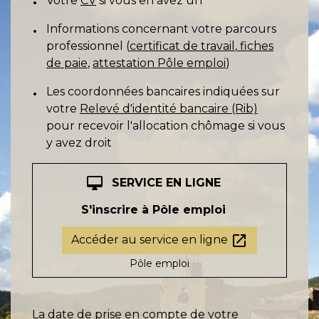
Votre
CV
si vous en avez un
Informations concernant votre parcours
professionnel (
certificat de travail
,
fiches
de paie
,
attestation Pôle emploi
)
Les coordonnées bancaires indiquées sur
votre
Relevé d'identité bancaire (Rib)
pour recevoir l'allocation chômage si vous
y avez droit
desktop_mac
SERVICE EN LIGNE
S'inscrire à Pôle emploi
open_in_new
Accéder au service en ligne
Pôle emploi
La date de prise en compte de votre