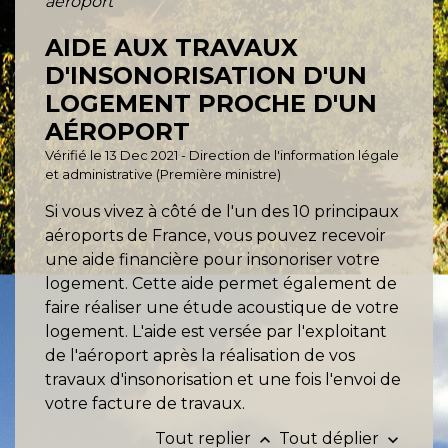
aéroport
AIDE AUX TRAVAUX
D'INSONORISATION D'UN
LOGEMENT PROCHE D'UN
AÉROPORT
Vérifié le 13 Dec 2021 - Direction de l'information légale
et administrative (Première ministre)
Si vous vivez à côté de l'un des 10 principaux
aéroports de France, vous pouvez recevoir
une aide financière pour insonoriser votre
logement. Cette aide permet également de
faire réaliser une étude acoustique de votre
logement. L'aide est versée par l'exploitant
de l'aéroport après la réalisation de vos
travaux d'insonorisation et une fois l'envoi de
votre facture de travaux.
Tout replier
Tout déplier
keyboard_arrow_up
keyboard_arrow_down